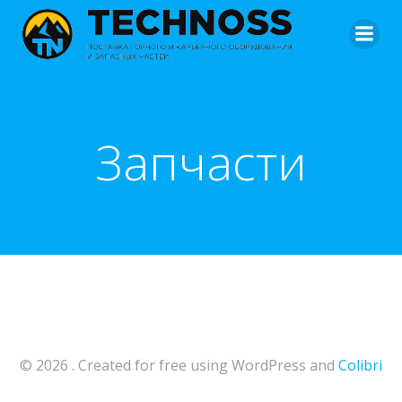
Перейти
к
содержимому
Запчасти
© 2026 . Created for free using WordPress and
Colibri