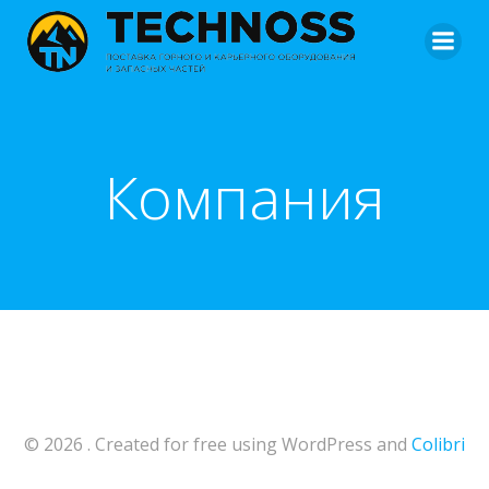
Перейти
к
содержимому
Компания
© 2026 . Created for free using WordPress and
Colibri